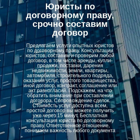
Юристы по
договорному праву,
срочно составим
договор
Предлагаем услуги опытных юристов
по договорному праву. Консультации
юристов, составим и проверим любой
договор, в том числе аренды, купли-
продажи, поставки, дарения
недвижимости, земли, квартиры,
автомобиля, строительного подряда,
оказания услуг, простого товарищества,
иной договор, контракт, соглашение или
акт разногласий. Подскажем, на что
обратить внимание при составлении
договора. Сопровождение сделок.
Стоимость услуг доступна всем,
простой договор вы можете получить
уже через 15 минут. Бесплатная
консультация юриста по договорному
праву. Ответственное отношение,
понимаем важность любого документа